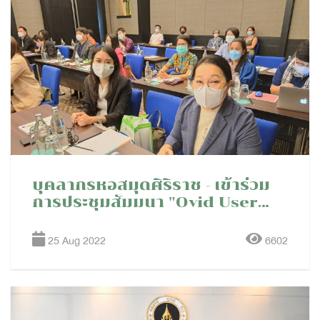
บุคลากรหอสมุดศิริราช - เข้าร่วม
การประชุมสัมมนา "Ovid User
Meeting 2022" จัดโดย Wolters
Kluwer
25 Aug 2022
6602