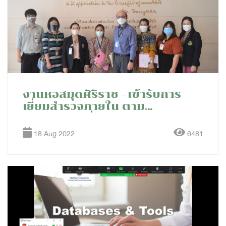
งานหอสมุดศิริราช - เข้ารับการ
เยี่ยมสำรวจภายใน ตาม
กำหนดการเยี่ยมสำรวจภายใน
ประจำปี 2565 ของคณะ
18 Aug 2022
6481
แพทยศาสตร์ศิริราชพยาบาล
มหาวิทยาลัยมหิดล