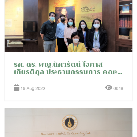
รศ. ดร. พญ.นิศารัตน์ โอภาส
เกียรติกุล ประธานกรรมการ คณะ
กรรมการบริหารงานด้านจริยธรรม
การวิจัยในคน นำคณะกรรมการ
19 Aug 2022
6648
จริยธรรมการวิจัยในคน จาก
สถาบันต่างๆ เข้าเยี่ยมชมห้อง
มหิดลอดุลเดช อาคารหอสมุด
ศิริราช