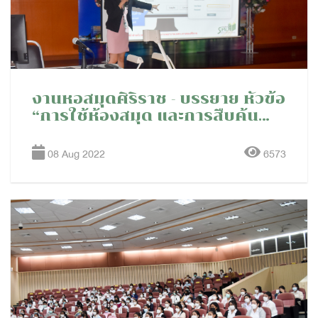
งานหอสมุดศิริราช - บรรยาย หัวข้อ
“การใช้ห้องสมุด และการสืบค้น
ข้อมูล” ให้กับหลักสูตรฝึกอบรม
การพยาบาลเฉพาะทาง สาขาการ
08 Aug 2022
6573
พยาบาลเวชปฏิบัติวิกฤตทารกแรก
เกิด รุ่นที่ 5 ปี 2565