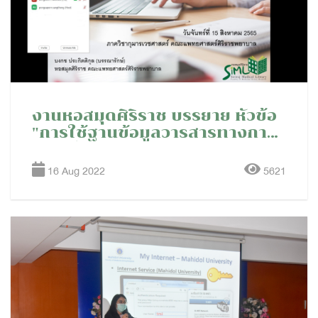
งานหอสมุดศิริราช บรรยาย หัวข้อ
"การใช้ฐานข้อมูลวารสารทางการ
แพทย์ (Databases & Tools)" ให้
กับอาจารย์ ภาควิชากุมาร
16 Aug 2022
5621
เวชศาสตร์