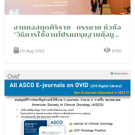
งานหอสมุดศิริราช - บรรยาย หัวข้อ
"วิธีการใช้งานโปรแกรมฐานข้อมูล
ทางการแพทย์ และเครื่องมือที่ช่วย
ในการเข้าถึงเอกสารฉบับเต็ม Full
04 Aug 2022
6780
text (GIBLIB, ClinicalKey, SFX -
link resolver)”