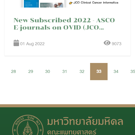
New Subscribed 2022 - ASCO
E-journals on OVID (JCO
Digital Library)
01 Aug 2022
9073
28
29
30
31
32
33
34
3