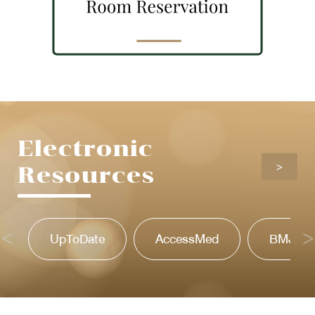
Electronic
>
Resources
UpToDate
AccessMed
BMJ Bes