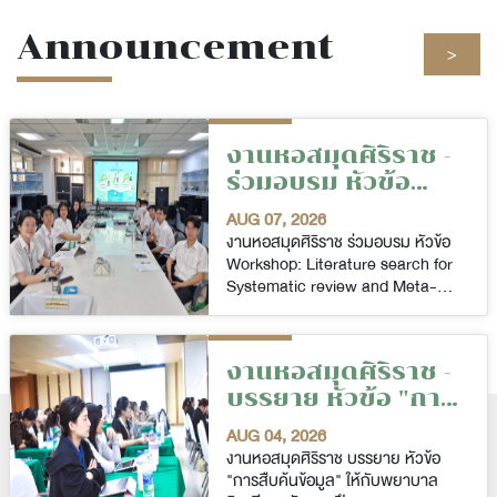
Announcement
>
งานหอสมุดศิริราช -
ร่วมอบรม หัวข้อ
Workshop:
AUG 07, 2026
Literature search
งานหอสมุดศิริราช ร่วมอบรม หัวข้อ
for Systematic
Workshop: Literature search for
Systematic review and Meta-
review and Meta-
analysis รายวิชา ศรสว 360
analysis รายวิชา
ประสบการณ์วิจัย ในวันศุกร์ที่ 7
ศรสว 360
สิงหาคม พ.ศ. 2569 ณ ห้องปฏิบัติ
ประสบการณ์วิจัย
งานหอสมุดศิริราช -
การ เอ จี เอลลิส ตึกอดุลยเดชวิกรม
บรรยาย หัวข้อ "การ
สืบค้นข้อมูล" ให้กับ
AUG 04, 2026
พยาบาลวิชาชีพ
งานหอสมุดศิริราช บรรยาย หัวข้อ
หลักสูตรฝึกอบรม
"การสืบค้นข้อมูล" ให้กับพยาบาล