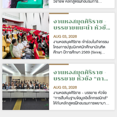
วิชาชีพ หลักสูตรฝึกอบรมการ
การพยาบาลเฉพาะ
พยาบาลเฉพาะทางสาขาการพยาบาล
ทางสาขาการ
ผู้ป่วยวิกฤต (ผู้ใหญ่และผู้สูงอายุ) รุ่นที่
พยาบาลผู้ป่วยวิกฤต
39 ในวันอังคารที่ 4 สิงหาคม
(ผู้ใหญ่และผู้สูงอายุ)
งานหอสมุดศิริราช -
พ.ศ.2569
รุ่นที่ 39
บรรยายแนะนำ หัวข้อ
"Siriraj Medical
AUG 03, 2026
Library:
งานหอสมุดศิริราช เข้าร่วมในกิจกรรม
Introduction to
โครงการปฐมนิเทศนักศึกษาบัณฑิต
ศึกษา ปีการศึกษา 2569 (Siriraj
Library Services &
Graduates Orientation 2026) จัด
Resources " ใน
โดยงานการศึกษาระดับหลังปริญญา
กิจกรรม Siriraj
คณะแพทยศาสตร์ศิริราชพยาบาล
Graduates
งานหอสมุดศิริราช -
มหาวิทยาลัยมหิดล ในวันศุกร์ที่ 31
Orientation 2026
กรกฏาคม พ.ศ. 2569
บรรยาย หัวข้อ “การ
สืบค้นฐานข้อมูล
AUG 03, 2026
อิเล็กทรอนิกส์” ให้
งานหอสมุดศิริราช - บรรยาย หัวข้อ
กับหลักสูตรฝึกอบรม
“การสืบค้นฐานข้อมูลอิเล็กทรอนิกส์”
ให้กับหลักสูตรฝึกอบรมการพยาบาล
การพยาบาลเฉพาะ
เฉพาะทาง สาขาการพยาบาลเวช
ทาง สาขาการ
ปฏิบัติวิกฤตทารกแรกเกิด รุ่นที่ 9 ปี
พยาบาลเวชปฏิบัติ