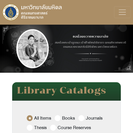
Previous
Next
Library Catalogs
All Items
Books
Journals
Thesis
Course Reserves