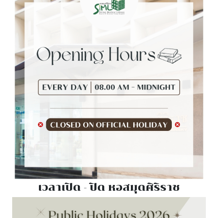
เวลาเปิด - ปิด หอสมุดศิริราช