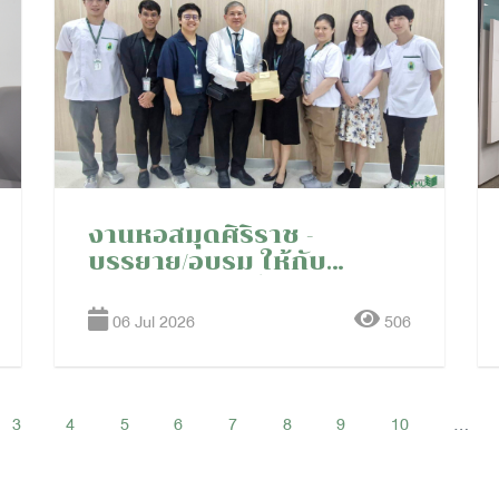
งานหอสมุดศิริราช -
บรรยาย/อบรม ให้กับ
หลักสูตรแพทย์ประจำบ้าน
สาขาเวชศาสตร์ป้องกัน
06 Jul 2026
506
(เวชศาสตร์ป้องกันคลินิก)
ชั้นปีที่ 1 ปีการศึกษา 2569
3
4
5
6
7
8
9
10
...