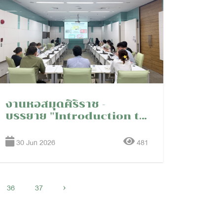
งานหอสมุดศิริราช -
บรรยาย "Introduction to
Siriraj Medical Library
Resources and
30 Jun 2026
481
Services" ในกิจกรรม
Welcome Orientation
for SIRIRAJ
International Fellows
36
37
›
and Residents:
Academic Year 2026