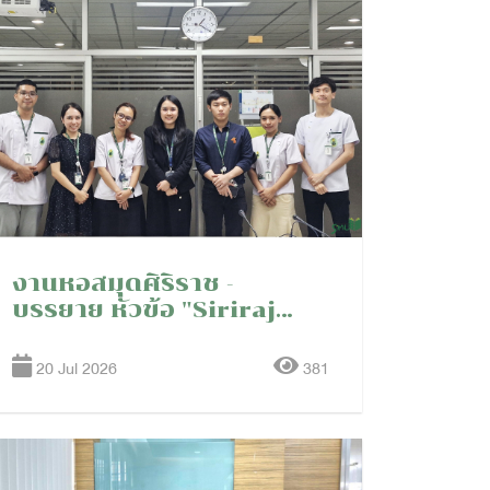
งานหอสมุดศิริราช -
บรรยาย หัวข้อ "Siriraj
Library Orientation &
Endnote program" ให้กับ
20 Jul 2026
381
แพทย์ประจำบ้านสาขา
เวชศาสตร์ครอบครัว ประจำ
ปีการศึกษา 2569