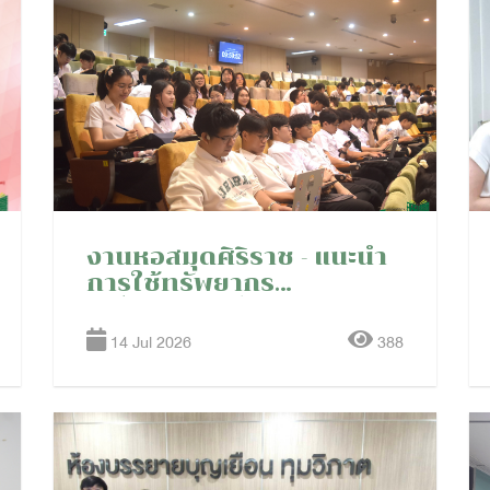
งานหอสมุดศิริราช - แนะนำ
การใช้ทรัพยากร
อิเล็กทรอนิกส์และบริการ
ของหอสมุดศิริราช ใน
14 Jul 2026
388
กิจกรรมบทนำ
(Orientation) สำหรับ
นักศึกษาแพทย์ ชั้นปีที่ 2
ประจำปีการศึกษา 2569