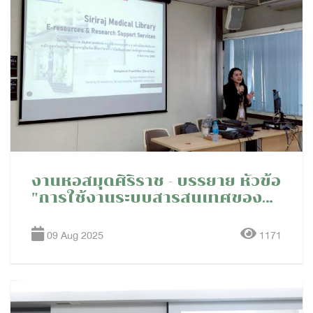
งานหอสมุดศิริราช - บรรยาย หัวข้อ
"การใช้งานระบบสารสนเทศของ
หอสมุดศิริราช" ให้กับหลักสูตร
วิทยาศาสตรมหาบัณฑิต สาขา
09 Aug 2025
1171
วิชาการวิจัยศัลยศาสตร์ (หลักสูตร
ภาคพิเศษ) คณะแพทยศาสตร์
ศิริราชพยาบาล