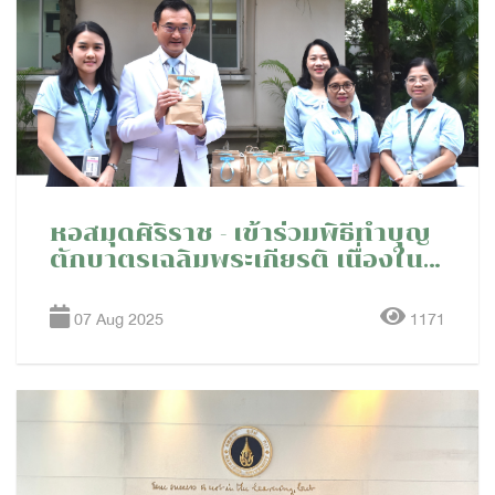
หอสมุดศิริราช - เข้าร่วมพิธีทำบุญ
ตักบาตรเฉลิมพระเกียรติ เนื่องใน
โอกาสวันเฉลิมพระชนมพรรษา
สมเด็จพระนางเจ้าสิริกิติ์ พระบรม
07 Aug 2025
1171
ราชินีนาถ พระบรมราชชนนีพันปี
หลวง