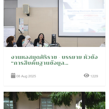
งานหอสมุดศิริราช - บรรยาย หัวข้อ
“การสืบค้นฐานข้อมูล
อิเล็กทรอนิกส์” ให้กับหลักสูตรฝึก
อบรมการพยาบาลเฉพาะทาง สาขา
08 Aug 2025
1229
การพยาบาลเวชปฏิบัติวิกฤตทารก
แรกเกิด รุ่นที่ 8 ปี 2568