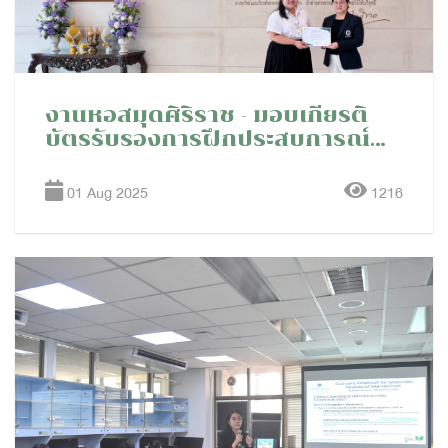
งานหอสมุดศิริราช - มอบเกียรติ
บัตรรับรองการฝึกประสบการณ์
วิชาชีพ แก่นักศึกษามหาวิทยาลัย
ธรรมศาสตร์
01 Aug 2025
1216