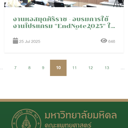
งานหอสมุดศิริราช - อบรมการใช้
งานโปรแกรม "EndNote2025" ให้
กับแพทย์ประจำบ้าน ชั้นปีที่ 1 ปีการ
ศึกษา 2568 ภาควิชาเวชศาสตร์
25 Jul 2025
646
ป้องกันและสังคม คณะ
แพทยศาสตร์ศิริราชพยาบาล
...
7
8
9
10
11
12
13
...