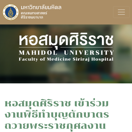
หอสมุดศิริราช เข้าร่วม
งานพิธีทำบุญตักบาตร
ถวายพระราชกุศลงาน