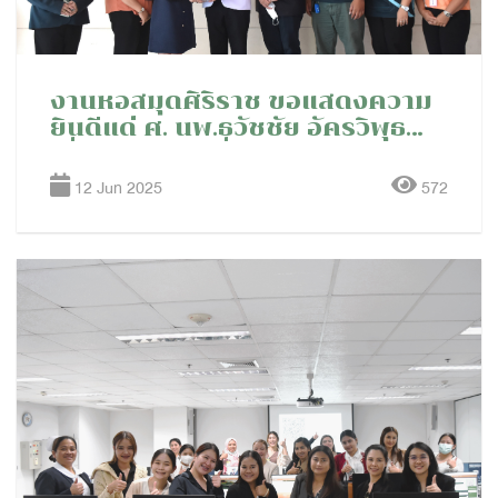
งานหอสมุดศิริราช ขอแสดงความ
ยินดีแด่ ศ. นพ.ธวัชชัย อัครวิพุธ
เนื่องในโอกาสที่ได้รับรางวัลศิริราช
เชิดชูเกียรติ ประจำปี 2567
12 Jun 2025
572