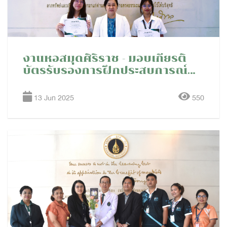
งานหอสมุดศิริราช - มอบเกียรติ
บัตรรับรองการฝึกประสบการณ์
วิชาชีพ แก่นักศึกษามหาวิทยาลัย
ศิลปากร
13 Jun 2025
550