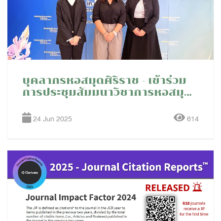
บุคลากรหอสมุดศิริราช - เข้าร่วม
การประชุมสัมมนาวิชาการหอสมุด
และคลังความรู้มหาวิทยาลัยมหิดล
ประจำปี 2568
24 Jun 2025
614