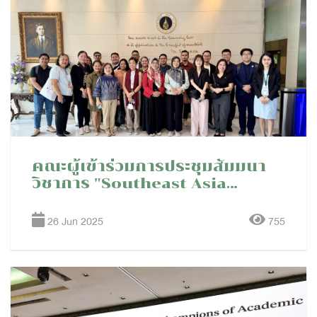
คณะผู้เข้าร่วมการประชุมสัมมนา
วิชาการ "Southeast Asia
Libraries of the Future
Summit 2025" เข้าเยี่ยมชมหอ
26 Jun 2025
755
สมุดศิริราช และห้องมหิดลอดุลเดช