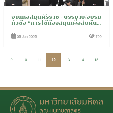
งานหอสมุดศิริราช - บรรยาย/อบรม
หัวข้อ “การใช้ห้องสมุดเพื่อสืบค้น
หลักฐานเชิงประจักษ์ การพยาบาล
รังสีร่วมรักษา” ให้กับหลักสูตรฝึก
05 Jun 2025
700
อบรมระยะสั้น การพยาบาลผู้ป่วยที่
ได้รับการตรวจรักษาทางรังสีร่วม
รัก
.
9
10
11
12
13
14
15
...