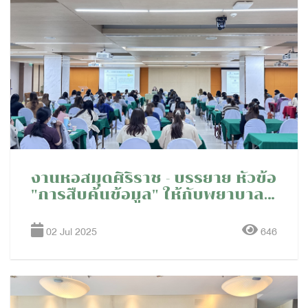
งานหอสมุดศิริราช - บรรยาย หัวข้อ
"การสืบค้นข้อมูล" ให้กับพยาบาล
วิชาชีพ หลักสูตรฝึกอบรมการ
พยาบาลเฉพาะทางสาขาการ
02 Jul 2025
646
พยาบาลผู้ป่วยวิกฤต (ผู้ใหญ่และผู้
สูงอายุ) รุ่นที่ 38