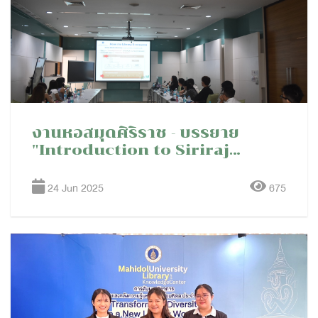
งานหอสมุดศิริราช - บรรยาย
"Introduction to Siriraj
Medical Library Services &
Resources" ในกิจกรรม
24 Jun 2025
675
Welcome Orientation for
SIRIRAJ International Fellows
and Residents: Academic
Year 2025