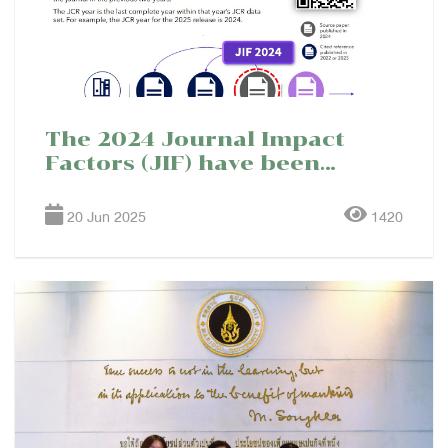
The 2024 Journal Impact
Factors (JIF) have been
released. (Journal Citation
Reports(JCR)™ 2025 edition)
20 Jun 2025
1420