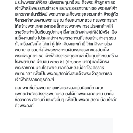
ประไพพรรณพิจิตร นริศรราชกุมารี สมเด็จพระเจ้าลูกยาเธอ
เจ้าฟ้าตรีเพชรรุตมธำรงฯ และพระอรรคชายาเธอ พระองค์เจ้า
เสาวภาคย์นารีรัตน์ พระบาทสมเด็จพระจุลจอมเกล้าเจ้าอยู่หัว
จึงทรงกำหนดงานพระเมรุ ณ ท้องสนามหลวง ทรงพระกรุณา
ให้สร้างพระโกศลองทองเล็กทรงพระศพ ทรงโปรดเกล้าฯให้
ราชวัตรทำเป็นเรือนรูปต่างๆ สิ่งก่อสร้างต่างๆให้ใช้ไม้จริง เมื่อ
เสร็จงานแล้ว โปรดเกล้าฯ พระราชทานสิ่งก่อสร้างต่างๆ รวม
ทั้งเครื่องสังเค็ด ได้แก่ ตู้ โต๊ะ เตียงและเก้าอี้ ให้แก่กิจการโรง
พยาบาล รวมทั้งได้พระราชทานเงินพระมรดกของสมเด็จ
พระเจ้าลูกยาเธอ เจ้าฟ้าศิริราชกกุธภัณฑ์ เป็นทุนสำหรับสร้าง
โรงพยาบาล จำนวน ๗๐๐ ชั่ง (๕๖,๐๐๐ บาท) และได้ทรง
พระราชทานนามโรงพยาบาลที่วังหลังนี้ว่า“โรงศิริราช
พยาบาล” เพื่อเป็นพระอนุสรณ์ถึงสมเด็จพระเจ้าลูกยาเธอ
เจ้าฟ้าศิริราชกกุธภัณฑ์
นอกจากชื่อโรงพยาบาลแห่งแรกของแผ่นดินแล้ว คณะ
แพทยศาสตร์ศิริราชพยาบาล ยังได้นำพระมงคลนาม มาตั้ง
ชื่ออาคาร สถานที่ และสิ่งอื่นๆ เพื่อเป็นพระอนุสรณ์ น้อมรำลึก
ถึงพระองค์