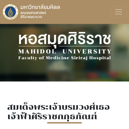
สมเด็จพระเจ้าบรมวงศ์เธอ
เจ้าฟ้าศิริราชกกุธภัณฑ์