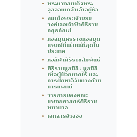
พระบาทสมเด็จพระ
จุลจอมเกล้าเจ้าอยู่หัว
สมเด็จพระเจ้าบรม
วงศ์เธอเจ้าฟ้าศิริราช
กกุธภัณฑ์
หอสมุดศิริราชหอสมุด
แพทย์ที่เก่าแก่ที่สุดใน
ประเทศ
หอกีฬาศิริราชสัมพันธ์
ศิริราชมูลนิธิ : มูลนิธิ
เพื่อผู้ป่วยยากไร้ และ
การศึกษาวิจัยทางด้าน
การแพทย์
วารสารของคณะ
แพทยศาสตร์ศิริราช
พยาบาล
เอกสารอ้างอิง