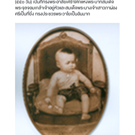
(๕๕๐ วัน) เป็นที่ทรงพระอาลัยเศร้าโศกแห่งพระบาทสมเด็จ
พระจุลจอมเกล้าเจ้าอยู่หัวและสมเด็จพระนางเจ้าเสาวภาผ่อง
ศรีเป็นที่ยิ่ง ทรงประชวรพระวาโยเป็นอันมาก