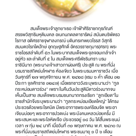
สมเด็จพระเจ้าลูกยาเธอ เจ้าฟ้าศิริราชกกุธภัณฑ์
สรรพวิสุทธิมหุติมงคล อเนกนภดลดารารัตน์ สมันตบริพัตรว
โรภาส อดิศรราชจุฬาลงกรณ์ บดินทรเทพยวโรรส วิสุทธิ
สมมตวโรภโตปักษ์ อุกฤษฐศักดิ์ อัครวรราชกุมาร(ศรก) พระ
ราชโอรสลำดับที่ ๕๓ ในพระบาทสมเด็จพระจุลจอมเกล้าเจ้า
อยู่หัว และลำดับที่ ๕ ใน สมเด็จพระศรีพัชรินทรา บรม
ราชินีนาถ (พระนางเจ้าเสาวภาผ่องศรี) ประสูติ ณ พระที่นั่ง
บรมราชสถิตย์มโหฬาร ห้องเขียว ในพระบรมมหาราชวัง เมื่อ
วันศุกร์ที่ ๒๗ พฤศจิกายน พ.ศ. ๒๔๒๘ (แรม ๖ ค่ำ เดือน ๑๒
ปีระกา จุลศักราช ๑๒๔๗) เมื่อแรกชาววังระบุพระนามว่า "ทูล
กระหม่อมดาวร่วง" เพราะในคืนวันประสูติมีดาวร่วงมากจน
เห็นเป็นสาย สมเด็จพระบรมชนกนาถทรงเรียก "ลูกเอียด“ใน
ราชสำนักจึงระบุพระนามว่า "ทูลกระหม่อมเอียดใหญ่“ ได้ทรง
ประชวรด้วยพระโรคบิด มีพระอาการพระองค์ร้อนจัด พระอา
เจียนบ่อยๆ พระอาการปวดเบ่ง พระบังคนเหลวบ่อยครั้ง มี
พระเสมหะและพระโลหิตเจือ ประชวรอยู่ ๑๘ วัน ได้สิ้นพระชนม์
เวลา ๗ ทุ่ม ๒๔ นาที เมื่อวันที่ ๓๑ พฤษภาคม พ.ศ. ๒๔๓๐ ณ
พระที่นั่งบรมราชสถิตย์มโหฬาร พระชนมายุ ๑ ปี ๖ เดือน