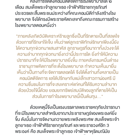
หลังการจัดตั้งคอมมิตตีจัดการโรงพยาบาลได้ ๒
เดือน สมเด็จพระเจ้าลูกยาเธอ เจ้าฟ้าศิริราชกกุธภัณฑ์
ประชวรและสิ้นพระชนม์ระหว่างที่คณะคอมมิตีกำลังสร้างโรง
พยาบาล จึงได้ทรงมีพระราชหัตถเลขาถึงคณะกรรมการสร้าง
โรงพยาบาลตอนหนึ่งว่า
“ภายหลังเกิดวิบัติเคราะห์ร้ายลูกซึ่งเป็นที่รักตายเป็นที่สลดใจ
ด้วยการที่รักษาไข้เจ็บ เห็นว่าแต่ลูกเราพิทักษ์รักษาเพียงนี้ยัง
ได้ความทุกข์เวทนาแสนสาหัส ลูกราษฎรที่อนาถาทั้งปวงจะได้
ความลำบากทุกข์เวทนายิ่งกว่านี้ประการใด ยิ่งทำให้มีความ
ปรารถนาที่จะให้มีโรงพยาบาลยิ่งขึ้น ภายหลังกรมหมื่นดำรง
ราชานุภาพคิดการที่จะตั้งโรงพยาบาล ทำความเห็นมายื่น
เห็นว่าเป็นทางที่จะจัดการตลอดได้ จึงได้ตั้งท่านทั้งหลายเป็น
คอมมิตตีจัดการ แลได้ปรึกษากับแม่เล็กเสาวภาผ่องศรี มี
ความชื่นชมในการที่จะสงเคราะห์แก่คนที่ได้รับความลำบาก
ด้วยป่วยไข้นี้ด้วย ยอมยกทรัพย์สมบัติของลูกที่ตายให้เป็น
ส่วนในการทำโรงพยาบาลนี้เป็นต้นทุน..."
ด้วยเหตุนี้จึงเป็นแรงบรรดาลพระราชหฤทัยปรารถนา
ที่จะมีโรงพยาบาลสำหรับอาณาประชาราษฎร์ของพระองค์ยิ่ง
ขึ้น ดังนั้นในการจัดงานถวายพระเพลิงพระศพ สมเด็จพระเจ้า
ลูกยาเธอ เจ้าฟ้าศิริราชกกุธภัณฑ์ และพระราชวงศ์อีก 3
พระองค์ คือ สมเด็จพระเจ้าลูกเธอ เจ้าฟ้าพาหุรัดมณีมัย