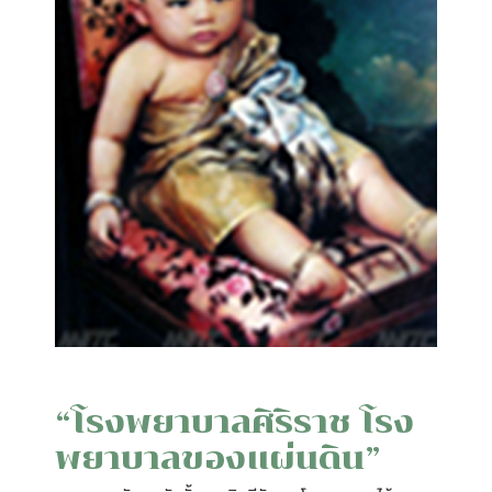
“โรงพยาบาลศิริราช โรง
พยาบาลของแผ่นดิน”