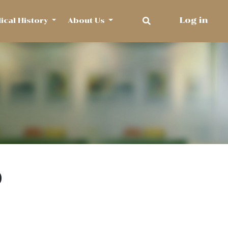
Log in
dical History
About Us
)