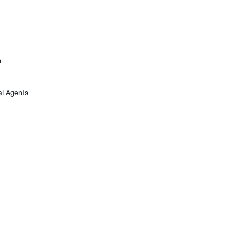
n
ial Agents