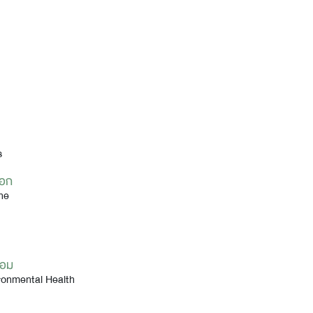
s
ือก
ine
้อม
ironmental Health