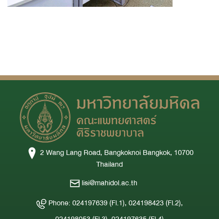
2 Wang Lang Road, Bangkoknoi Bangkok, 10700
Thailand
lisi@mahidol.ac.th
Phone: 024197639 (Fl.1), 024198423 (Fl.2),
024198053 (Fl.3), 024197635 (Fl.4)