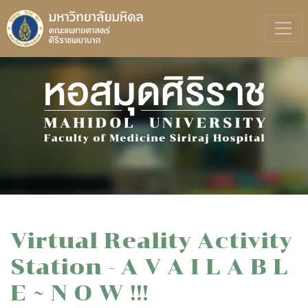
Virtual Reality Activity
Station - A V A I L A B L
E ~ N O W !!!